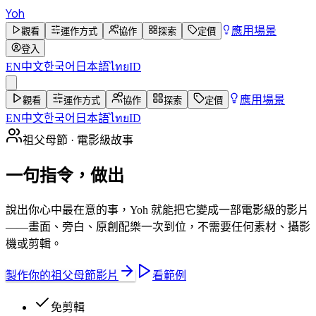
Yoh
應用場景
觀看
運作方式
協作
探索
定價
登入
EN
中文
한국어
日本語
ไทย
ID
應用場景
觀看
運作方式
協作
探索
定價
EN
中文
한국어
日本語
ไทย
ID
祖父母節 · 電影級故事
一句指令，做出
電影級祖父母節感恩影片
說出你心中最在意的事，Yoh 就能把它變成一部電影級的影片
——畫面、旁白、原創配樂一次到位，不需要任何素材、攝影
機或剪輯。
製作你的祖父母節影片
看範例
免剪輯