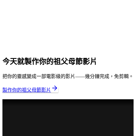
製作一部祖父母節影片要花多久時間？
我需要素材、照片或剪輯技巧嗎？
我可以自訂成品嗎？
支援哪些語言？
今天就製作你的祖父母節影片
把你的靈感變成一部電影級的影片——幾分鐘完成，免剪輯。
製作你的祖父母節影片
家族聚會
電影級故事
喬遷
電影級故事
報喜
電