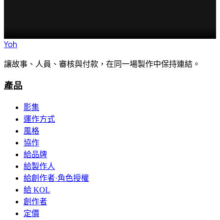
影級故事
性別揭曉
電影級故事
迎嬰派對
電影級故
事
領養宣告
電影級故事
母親節
電影級故事
父親節
電影級故事
Yoh
讓故事、人員、審核與付款，在同一場製作中保持連結。
產品
影集
運作方式
風格
協作
給品牌
給製作人
給創作者·角色授權
給 KOL
創作者
定價